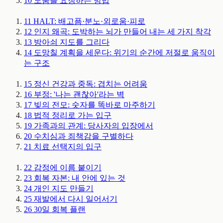
10
도움을 요청하는 방법
11
HALT: 배고픔·분노·외로움·피로
12
인지 왜곡: 도박하는 뇌가 만들어 내는 세 가지 착각
13
방아쇠 지도를 그리다
14
도망칠 계획을 세운다: 위기의 순간에 저절로 움직이
는 구조
15
정신 건강과 중독: 겹치는 어려움
16
부정: '나는 괜찮아'라는 벽
17
빚의 전모: 숫자를 똑바로 마주하기
18
법적 정리로 가는 입구
19
가족과의 관계: 당사자의 입장에서
20
수치심과 죄책감을 구별하다
21
치료 선택지의 입구
22
감정에 이름 붙이기
23
회복 자본: 내 안에 있는 것
24
개인 지도 만들기
25
재발에서 다시 일어서기
26
30일 회복 플랜