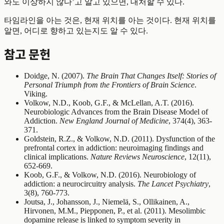
와도 이상하지 않다’고 알고 있으면, 대처할 수 있다.
타임라인을 아는 것은, 현재 위치를 아는 것이다. 현재 위치를
알면, 어디로 향하고 있는지도 알 수 있다.
참고 문헌
Doidge, N. (2007).
The Brain That Changes Itself: Stories of
Personal Triumph from the Frontiers of Brain Science
.
Viking.
Volkow, N.D., Koob, G.F., & McLellan, A.T. (2016).
Neurobiologic Advances from the Brain Disease Model of
Addiction.
New England Journal of Medicine
, 374(4), 363-
371.
Goldstein, R.Z., & Volkow, N.D. (2011). Dysfunction of the
prefrontal cortex in addiction: neuroimaging findings and
clinical implications.
Nature Reviews Neuroscience
, 12(11),
652-669.
Koob, G.F., & Volkow, N.D. (2016). Neurobiology of
addiction: a neurocircuitry analysis.
The Lancet Psychiatry
,
3(8), 760-773.
Joutsa, J., Johansson, J., Niemelä, S., Ollikainen, A.,
Hirvonen, M.M., Piepponen, P., et al. (2011). Mesolimbic
dopamine release is linked to symptom severity in