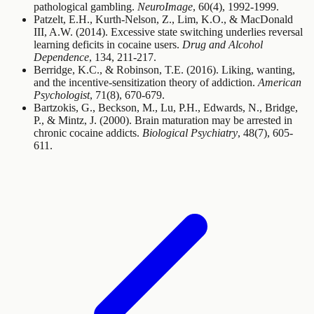
pathological gambling.
NeuroImage
, 60(4), 1992-1999.
Patzelt, E.H., Kurth-Nelson, Z., Lim, K.O., & MacDonald
III, A.W. (2014). Excessive state switching underlies reversal
learning deficits in cocaine users.
Drug and Alcohol
Dependence
, 134, 211-217.
Berridge, K.C., & Robinson, T.E. (2016). Liking, wanting,
and the incentive-sensitization theory of addiction.
American
Psychologist
, 71(8), 670-679.
Bartzokis, G., Beckson, M., Lu, P.H., Edwards, N., Bridge,
P., & Mintz, J. (2000). Brain maturation may be arrested in
chronic cocaine addicts.
Biological Psychiatry
, 48(7), 605-
611.