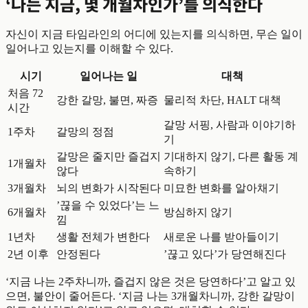
‘나는 지금, 몇 개월차인가’를 의식한다
자신이 지금 타임라인의 어디에 있는지를 의식하면, 무슨 일이
일어나고 있는지를 이해할 수 있다.
시기
일어나는 일
대책
처음 72
강한 갈망, 불면, 짜증
물리적 차단, HALT 대책
시간
갈망 서핑, 사람과 이야기하
1주차
갈망의 정점
기
갈망은 줄지만 즐겁지
기대하지 않기, 다른 활동 계
1개월차
않다
속하기
3개월차
뇌의 변화가 시작된다
미묘한 변화를 알아채기
’끊을 수 있었다’는 느
6개월차
방심하지 않기
낌
1년차
생활 전체가 변한다
새로운 나를 받아들이기
2년 이후
안정된다
’끊고 있다’가 당연해진다
‘지금 나는 2주차니까, 즐겁지 않은 것은 당연하다’고 알고 있
으면, 불안이 줄어든다. ‘지금 나는 3개월차니까, 강한 갈망이