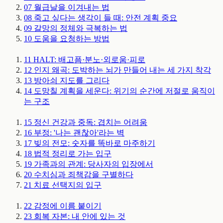
07
월급날을 이겨내는 법
08
죽고 싶다는 생각이 들 때: 안전 계획
중요
09
갈망의 정체와 극복하는 법
10
도움을 요청하는 방법
11
HALT: 배고픔·분노·외로움·피로
12
인지 왜곡: 도박하는 뇌가 만들어 내는 세 가지 착각
13
방아쇠 지도를 그리다
14
도망칠 계획을 세운다: 위기의 순간에 저절로 움직이
는 구조
15
정신 건강과 중독: 겹치는 어려움
16
부정: '나는 괜찮아'라는 벽
17
빚의 전모: 숫자를 똑바로 마주하기
18
법적 정리로 가는 입구
19
가족과의 관계: 당사자의 입장에서
20
수치심과 죄책감을 구별하다
21
치료 선택지의 입구
22
감정에 이름 붙이기
23
회복 자본: 내 안에 있는 것