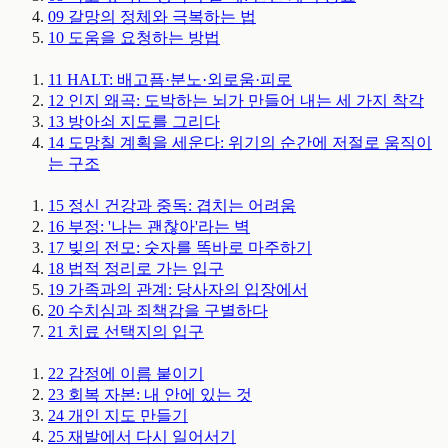
09
갈망의 정체와 극복하는 법
10
도움을 요청하는 방법
11
HALT: 배고픔·분노·외로움·피로
12
인지 왜곡: 도박하는 뇌가 만들어 내는 세 가지 착각
13
방아쇠 지도를 그리다
14
도망칠 계획을 세운다: 위기의 순간에 저절로 움직이
는 구조
15
정신 건강과 중독: 겹치는 어려움
16
부정: '나는 괜찮아'라는 벽
17
빚의 전모: 숫자를 똑바로 마주하기
18
법적 정리로 가는 입구
19
가족과의 관계: 당사자의 입장에서
20
수치심과 죄책감을 구별하다
21
치료 선택지의 입구
22
감정에 이름 붙이기
23
회복 자본: 내 안에 있는 것
24
개인 지도 만들기
25
재발에서 다시 일어서기