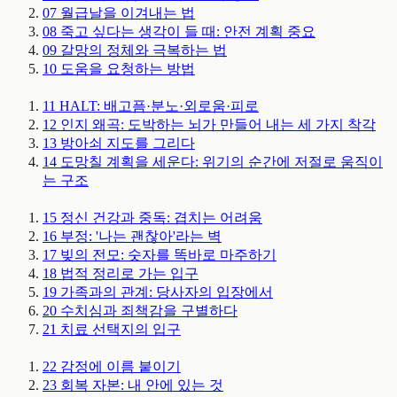
07
월급날을 이겨내는 법
08
죽고 싶다는 생각이 들 때: 안전 계획
중요
09
갈망의 정체와 극복하는 법
10
도움을 요청하는 방법
11
HALT: 배고픔·분노·외로움·피로
12
인지 왜곡: 도박하는 뇌가 만들어 내는 세 가지 착각
13
방아쇠 지도를 그리다
14
도망칠 계획을 세운다: 위기의 순간에 저절로 움직이
는 구조
15
정신 건강과 중독: 겹치는 어려움
16
부정: '나는 괜찮아'라는 벽
17
빚의 전모: 숫자를 똑바로 마주하기
18
법적 정리로 가는 입구
19
가족과의 관계: 당사자의 입장에서
20
수치심과 죄책감을 구별하다
21
치료 선택지의 입구
22
감정에 이름 붙이기
23
회복 자본: 내 안에 있는 것