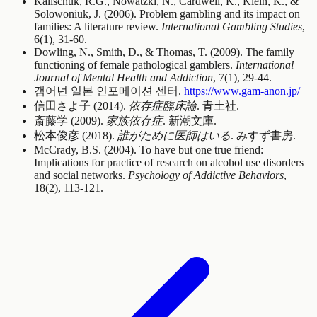
Kalischuk, R.G., Nowatzki, N., Cardwell, K., Klein, K., &
Solowoniuk, J. (2006). Problem gambling and its impact on
families: A literature review.
International Gambling Studies
,
6(1), 31-60.
Dowling, N., Smith, D., & Thomas, T. (2009). The family
functioning of female pathological gamblers.
International
Journal of Mental Health and Addiction
, 7(1), 29-44.
갬어넌 일본 인포메이션 센터.
https://www.gam-anon.jp/
信田さよ子 (2014).
依存症臨床論
. 青土社.
斎藤学 (2009).
家族依存症
. 新潮文庫.
松本俊彦 (2018).
誰がために医師はいる
. みすず書房.
McCrady, B.S. (2004). To have but one true friend:
Implications for practice of research on alcohol use disorders
and social networks.
Psychology of Addictive Behaviors
,
18(2), 113-121.