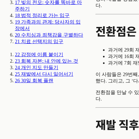
17
빚의 전모: 숫자를 똑바로 마
다.
주하기
18
법적 정리로 가는 입구
19
가족과의 관계: 당사자의 입
전환점은 
장에서
20
수치심과 죄책감을 구별하다
21
치료 선택지의 입구
과거에 29회 
22
감정에 이름 붙이기
과거에 16회 
23
회복 자본: 내 안에 있는 것
과거에 7회 재
24
개인 지도 만들기
25
재발에서 다시 일어서기
이 사람들은 29번째,
26
30일 회복 플랜
했다. 그리고, 그 ‘
전환점을 만날 수 있
다.
재발 직후