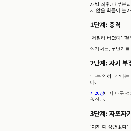
재발 직후, 대부분의
지 않을 확률이 높아
1단계: 충격
‘저질러 버렸다’ ‘
여기서는, 무언가를 
2단계: 자기 부
‘나는 약하다’ ‘나
다.
제20장
에서 다룬 것
워진다.
3단계: 자포자
‘이제 다 상관없다’ 