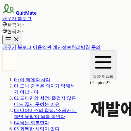
QuitMate
배우기
블로그
한국어
한국어
배우기
블로그
이용약관
개인정보처리방침
문의
목차
제25장
00
이 책에 대하여
Chapter 25
01
도박 중독은 의지가 약해서
가 아닙니다
02
도파민의 함정: 즐겁지 않은
재발에
데도 끊지 못하는 이유
03
니어미스의 함정: '조금만 더
하면 당첨'이 뇌를 속인다
04
뇌는 회복한다
05
회복한 사람이 있다