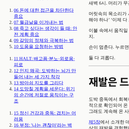
새벽 6시. 머리가 무
06
돈에 대한 접근을 차단한다
머릿속의 목소리가 시
중요
해야 하나’ ‘이제 
07
월급날을 이겨내는 법
08
죽고 싶다는 생각이 들 때: 안
이불 속에서 움직일 수
전 계획
중요
지.
09
갈망의 정체와 극복하는 법
10
도움을 요청하는 방법
손이 멈춘다. 누르면
둘 다 괴롭다.
11
HALT: 배고픔·분노·외로움·
피로
12
인지 왜곡: 도박하는 뇌가 만
재발은 드
들어 내는 세 가지 착각
13
방아쇠 지도를 그리다
14
도망칠 계획을 세운다: 위기
의 순간에 저절로 움직이는 구
도박 중독에서 회복
조
적으로 확인되어 온 
그래도 계속해 온 사
15
정신 건강과 중독: 겹치는 어
려움
제5장
에서 소개한 데
16
부정: '나는 괜찮아'라는 벽
상의 재발을 경험했다