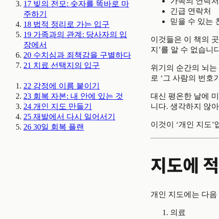
가족의 연락처
17
빚의 전모: 숫자를 똑바로 마
긴급 연락처
주하기
믿을 수 있는
18
법적 정리로 가는 입구
19
가족과의 관계: 당사자의 입
이것들은 이 책의 곳
장에서
지’를 알 수 없습니다
20
수치심과 죄책감을 구별하다
21
치료 선택지의 입구
위기의 순간의 뇌는
로 ‘그 사람의 번호
22
감정에 이름 붙이기
대신 평온한 날에 미
23
회복 자본: 내 안에 있는 것
니다. 생각하지 않아
24
개인 지도 만들기
25
재발에서 다시 일어서기
이것이 ‘개인 지도’
26
30일 회복 플랜
지도에 적
개인 지도에는 다음
의료