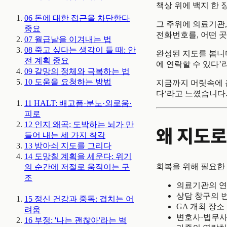
책상 위에 백지 한 
06
돈에 대한 접근을 차단한다
그 주위에 의료기관,
중요
전화번호를, 어떤 
07
월급날을 이겨내는 법
08
죽고 싶다는 생각이 들 때: 안
완성된 지도를 봅니다
전 계획
중요
에 연락할 수 있다’
09
갈망의 정체와 극복하는 법
10
도움을 요청하는 방법
지금까지 머릿속에 
다’라고 느꼈습니다.
11
HALT: 배고픔·분노·외로움·
피로
12
인지 왜곡: 도박하는 뇌가 만
왜 지도로
들어 내는 세 가지 착각
13
방아쇠 지도를 그리다
14
도망칠 계획을 세운다: 위기
회복을 위해 필요한
의 순간에 저절로 움직이는 구
조
의료기관의 
상담 창구의 
15
정신 건강과 중독: 겹치는 어
GA 개최 장소
려움
변호사·법무사
16
부정: '나는 괜찮아'라는 벽