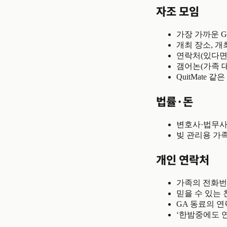
자조 모임
가장 가까운 G
개최 장소, 개
연락처(있다면
갬어논(가족 
QuitMate 
법률·돈
변호사·법무사
빚 관리용 가족
개인 연락처
가족의 전화번
믿을 수 있는 
GA 동료의 연
‘한밤중에도 연