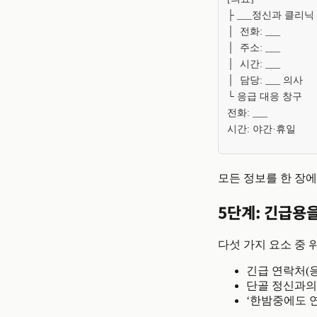
├ ___정신과 클리닉

│  전화: ___

│  주소: ___

│  시간: ___

│  담당: ___ 의사

└ 응급 대응 창구

전화: ___

시간: 야간·휴일
모든 정보를 한 장에
5단계: 긴급용
다섯 가지 요소 중 
긴급 연락처(응급
단골 정신과의
‘한밤중에도 연