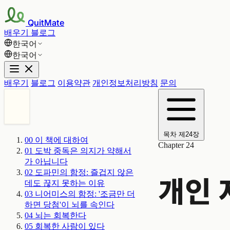
QuitMate
배우기
블로그
한국어
한국어
배우기
블로그
이용약관
개인정보처리방침
문의
목차
제24장
00
이 책에 대하여
Chapter 24
01
도박 중독은 의지가 약해서
가 아닙니다
02
도파민의 함정: 즐겁지 않은
개인 
데도 끊지 못하는 이유
03
니어미스의 함정: '조금만 더
하면 당첨'이 뇌를 속인다
04
뇌는 회복한다
05
회복한 사람이 있다