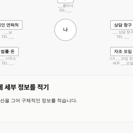
___클리닉
TEL ___
개인 연락처
상담 창구
나
___님
___ 상담 창
TEL ___
TEL ___
법률·돈
자조 모임
___ 사무소
GA ___모임 
TEL ___
매주 ___요
에 세부 정보를 적기
 선을 그어 구체적인 정보를 적습니다.