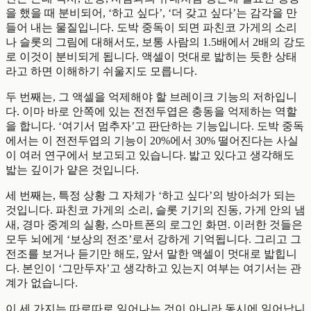
을 했을 때 분비되어, ‘하고 싶다’, ‘더 갖고 싶다’는 감각을 만
들어 내는 물질입니다. 도박 중독이 되면 파친코 가게의 소리
나 슬롯의 그림에 대해서도, 보통 사람의 1.5배에서 2배의 강도
로 이것이 분비되게 됩니다. 액셀이 멋대로 밟히는 듯한 상태
라고 하면 이해하기 쉬울지도 모릅니다.
두 번째는, 그 액셀을 억제해야 할 브레이크 기능의 저하입니
다. 이마 바로 안쪽에 있는 전전두엽은 충동을 억제하는 역할
을 합니다. ‘여기서 멈추자’고 판단하는 기능입니다. 도박 중독
에서는 이 전전두엽의 기능이 20%에서 30% 떨어진다는 사실
이 여러 연구에서 보고되고 있습니다. 밟고 있다고 생각해도
밟는 깊이가 얕은 것입니다.
세 번째는, 특정 상황 그 자체가 ‘하고 싶다’의 방아쇠가 되는
것입니다. 파친코 가게의 소리, 슬롯 기기의 진동, 가게 안의 냄
새, 경마 중계의 실황, 스마트폰의 로그인 화면. 이러한 것들은
모두 뇌에게 ‘보상의 전조’로서 강하게 기억됩니다. 그리고 그
전조를 보거나 듣기만 해도, 앞서 말한 액셀이 멋대로 밟힙니
다. 본인이 ‘그만두자’고 생각하고 있는지 여부는 여기서는 관
계가 없습니다.
이 세 가지는 따로따로 일어나는 것이 아니라 동시에 일어납니