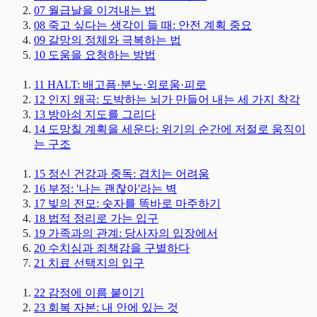
07
월급날을 이겨내는 법
08
죽고 싶다는 생각이 들 때: 안전 계획
중요
09
갈망의 정체와 극복하는 법
10
도움을 요청하는 방법
11
HALT: 배고픔·분노·외로움·피로
12
인지 왜곡: 도박하는 뇌가 만들어 내는 세 가지 착각
13
방아쇠 지도를 그리다
14
도망칠 계획을 세운다: 위기의 순간에 저절로 움직이
는 구조
15
정신 건강과 중독: 겹치는 어려움
16
부정: '나는 괜찮아'라는 벽
17
빚의 전모: 숫자를 똑바로 마주하기
18
법적 정리로 가는 입구
19
가족과의 관계: 당사자의 입장에서
20
수치심과 죄책감을 구별하다
21
치료 선택지의 입구
22
감정에 이름 붙이기
23
회복 자본: 내 안에 있는 것