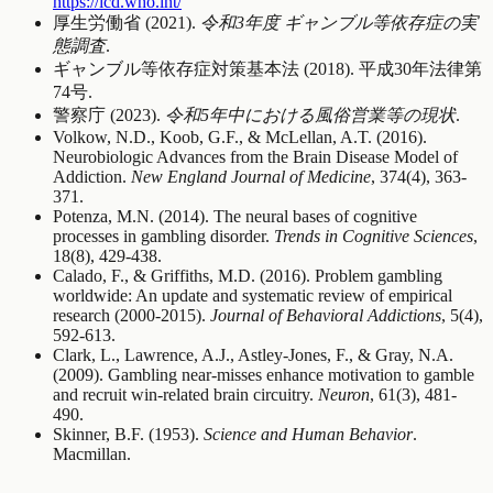
https://icd.who.int/
厚生労働省 (2021).
令和3年度 ギャンブル等依存症の実
態調査
.
ギャンブル等依存症対策基本法 (2018). 平成30年法律第
74号.
警察庁 (2023).
令和5年中における風俗営業等の現状
.
Volkow, N.D., Koob, G.F., & McLellan, A.T. (2016).
Neurobiologic Advances from the Brain Disease Model of
Addiction.
New England Journal of Medicine
, 374(4), 363-
371.
Potenza, M.N. (2014). The neural bases of cognitive
processes in gambling disorder.
Trends in Cognitive Sciences
,
18(8), 429-438.
Calado, F., & Griffiths, M.D. (2016). Problem gambling
worldwide: An update and systematic review of empirical
research (2000-2015).
Journal of Behavioral Addictions
, 5(4),
592-613.
Clark, L., Lawrence, A.J., Astley-Jones, F., & Gray, N.A.
(2009). Gambling near-misses enhance motivation to gamble
and recruit win-related brain circuitry.
Neuron
, 61(3), 481-
490.
Skinner, B.F. (1953).
Science and Human Behavior
.
Macmillan.