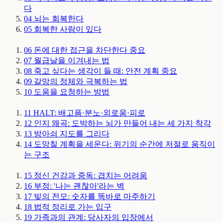
다
04
뇌는 회복한다
05
회복한 사람이 있다
06
돈에 대한 접근을 차단한다
중요
07
월급날을 이겨내는 법
08
죽고 싶다는 생각이 들 때: 안전 계획
중요
09
갈망의 정체와 극복하는 법
10
도움을 요청하는 방법
11
HALT: 배고픔·분노·외로움·피로
12
인지 왜곡: 도박하는 뇌가 만들어 내는 세 가지 착각
13
방아쇠 지도를 그리다
14
도망칠 계획을 세운다: 위기의 순간에 저절로 움직이
는 구조
15
정신 건강과 중독: 겹치는 어려움
16
부정: '나는 괜찮아'라는 벽
17
빚의 전모: 숫자를 똑바로 마주하기
18
법적 정리로 가는 입구
19
가족과의 관계: 당사자의 입장에서