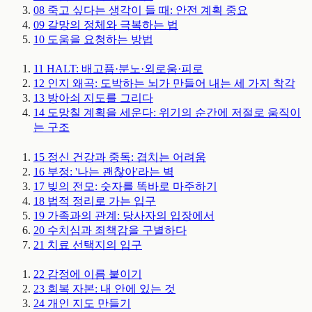
08
죽고 싶다는 생각이 들 때: 안전 계획
중요
09
갈망의 정체와 극복하는 법
10
도움을 요청하는 방법
11
HALT: 배고픔·분노·외로움·피로
12
인지 왜곡: 도박하는 뇌가 만들어 내는 세 가지 착각
13
방아쇠 지도를 그리다
14
도망칠 계획을 세운다: 위기의 순간에 저절로 움직이
는 구조
15
정신 건강과 중독: 겹치는 어려움
16
부정: '나는 괜찮아'라는 벽
17
빚의 전모: 숫자를 똑바로 마주하기
18
법적 정리로 가는 입구
19
가족과의 관계: 당사자의 입장에서
20
수치심과 죄책감을 구별하다
21
치료 선택지의 입구
22
감정에 이름 붙이기
23
회복 자본: 내 안에 있는 것
24
개인 지도 만들기