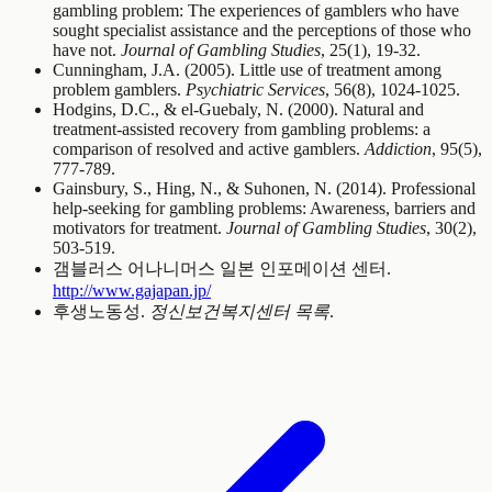
gambling problem: The experiences of gamblers who have
sought specialist assistance and the perceptions of those who
have not.
Journal of Gambling Studies
, 25(1), 19-32.
Cunningham, J.A. (2005). Little use of treatment among
problem gamblers.
Psychiatric Services
, 56(8), 1024-1025.
Hodgins, D.C., & el-Guebaly, N. (2000). Natural and
treatment-assisted recovery from gambling problems: a
comparison of resolved and active gamblers.
Addiction
, 95(5),
777-789.
Gainsbury, S., Hing, N., & Suhonen, N. (2014). Professional
help-seeking for gambling problems: Awareness, barriers and
motivators for treatment.
Journal of Gambling Studies
, 30(2),
503-519.
갬블러스 어나니머스 일본 인포메이션 센터.
http://www.gajapan.jp/
후생노동성.
정신보건복지센터 목록
.