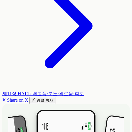
제11장
HALT: 배고픔·분노·외로움·피로
Share on X
링크 복사