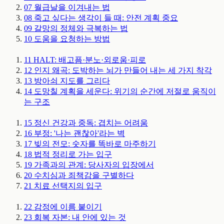
07
월급날을 이겨내는 법
08
죽고 싶다는 생각이 들 때: 안전 계획
중요
09
갈망의 정체와 극복하는 법
10
도움을 요청하는 방법
11
HALT: 배고픔·분노·외로움·피로
12
인지 왜곡: 도박하는 뇌가 만들어 내는 세 가지 착각
13
방아쇠 지도를 그리다
14
도망칠 계획을 세운다: 위기의 순간에 저절로 움직이
는 구조
15
정신 건강과 중독: 겹치는 어려움
16
부정: '나는 괜찮아'라는 벽
17
빚의 전모: 숫자를 똑바로 마주하기
18
법적 정리로 가는 입구
19
가족과의 관계: 당사자의 입장에서
20
수치심과 죄책감을 구별하다
21
치료 선택지의 입구
22
감정에 이름 붙이기
23
회복 자본: 내 안에 있는 것