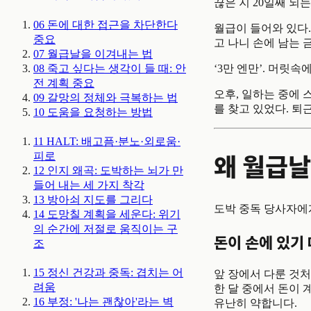
끊은 지 20일째 되
06
돈에 대한 접근을 차단한다
월급이 들어와 있다.
중요
고 나니 손에 남는 
07
월급날을 이겨내는 법
08
죽고 싶다는 생각이 들 때: 안
‘3만 엔만’. 머릿속
전 계획
중요
오후, 일하는 중에 
09
갈망의 정체와 극복하는 법
를 찾고 있었다. 퇴
10
도움을 요청하는 방법
11
HALT: 배고픔·분노·외로움·
왜 월급날
피로
12
인지 왜곡: 도박하는 뇌가 만
들어 내는 세 가지 착각
13
방아쇠 지도를 그리다
도박 중독 당사자에게
14
도망칠 계획을 세운다: 위기
의 순간에 저절로 움직이는 구
돈이 손에 있기
조
15
정신 건강과 중독: 겹치는 어
앞 장에서 다룬 것처
려움
한 달 중에서 돈이 
16
부정: '나는 괜찮아'라는 벽
유난히 약합니다.