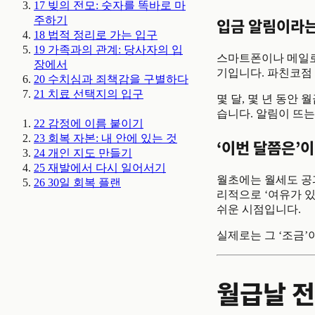
17
빚의 전모: 숫자를 똑바로 마
입금 알림이라는
주하기
18
법적 정리로 가는 입구
19
가족과의 관계: 당사자의 입
스마트폰이나 메일로
장에서
기입니다. 파친코점
20
수치심과 죄책감을 구별하다
21
치료 선택지의 입구
몇 달, 몇 년 동안
습니다. 알림이 뜨
22
감정에 이름 붙이기
23
회복 자본: 내 안에 있는 것
‘이번 달쯤은’
24
개인 지도 만들기
25
재발에서 다시 일어서기
월초에는 월세도 공
26
30일 회복 플랜
리적으로 ‘여유가 있
쉬운 시점입니다.
실제로는 그 ‘조금’
월급날 전