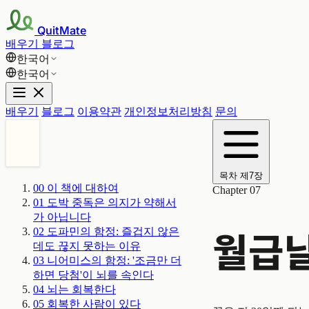
QuitMate
배우기
블로그
한국어
한국어
배우기
블로그
이용약관
개인정보처리방침
문의
목차
제7장
00
이 책에 대하여
Chapter 07
01
도박 중독은 의지가 약해서
가 아닙니다
월급날
02
도파민의 함정: 즐겁지 않은
데도 끊지 못하는 이유
03
니어미스의 함정: '조금만 더
하면 당첨'이 뇌를 속인다
04
뇌는 회복한다
05
회복한 사람이 있다