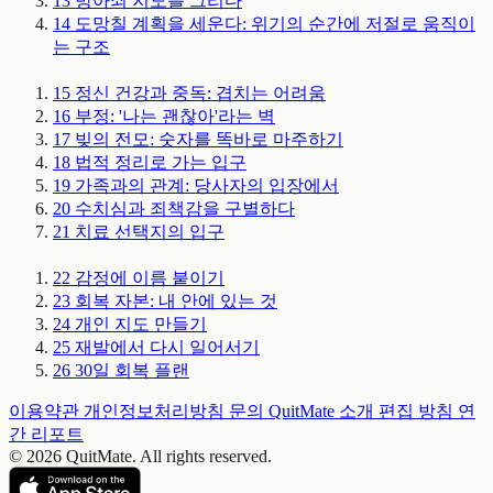
13
방아쇠 지도를 그리다
14
도망칠 계획을 세운다: 위기의 순간에 저절로 움직이
는 구조
15
정신 건강과 중독: 겹치는 어려움
16
부정: '나는 괜찮아'라는 벽
17
빚의 전모: 숫자를 똑바로 마주하기
18
법적 정리로 가는 입구
19
가족과의 관계: 당사자의 입장에서
20
수치심과 죄책감을 구별하다
21
치료 선택지의 입구
22
감정에 이름 붙이기
23
회복 자본: 내 안에 있는 것
24
개인 지도 만들기
25
재발에서 다시 일어서기
26
30일 회복 플랜
이용약관
개인정보처리방침
문의
QuitMate 소개
편집 방침
연
간 리포트
© 2026 QuitMate. All rights reserved.