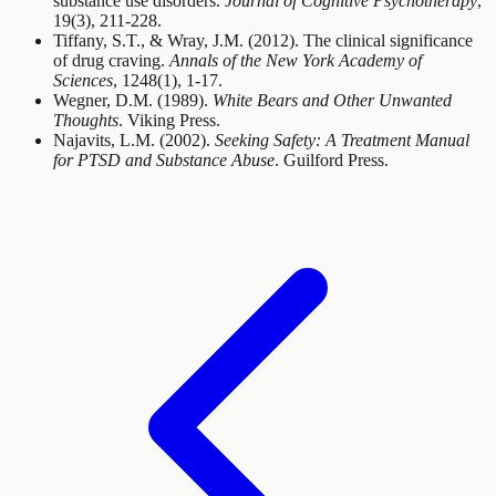
substance use disorders.
Journal of Cognitive Psychotherapy
,
19(3), 211-228.
Tiffany, S.T., & Wray, J.M. (2012). The clinical significance
of drug craving.
Annals of the New York Academy of
Sciences
, 1248(1), 1-17.
Wegner, D.M. (1989).
White Bears and Other Unwanted
Thoughts
. Viking Press.
Najavits, L.M. (2002).
Seeking Safety: A Treatment Manual
for PTSD and Substance Abuse
. Guilford Press.