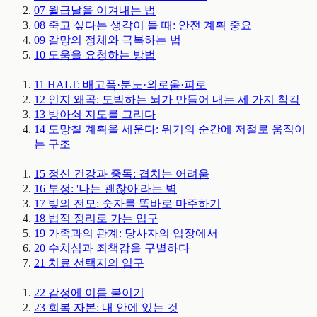
07
월급날을 이겨내는 법
08
죽고 싶다는 생각이 들 때: 안전 계획
중요
09
갈망의 정체와 극복하는 법
10
도움을 요청하는 방법
11
HALT: 배고픔·분노·외로움·피로
12
인지 왜곡: 도박하는 뇌가 만들어 내는 세 가지 착각
13
방아쇠 지도를 그리다
14
도망칠 계획을 세운다: 위기의 순간에 저절로 움직이
는 구조
15
정신 건강과 중독: 겹치는 어려움
16
부정: '나는 괜찮아'라는 벽
17
빚의 전모: 숫자를 똑바로 마주하기
18
법적 정리로 가는 입구
19
가족과의 관계: 당사자의 입장에서
20
수치심과 죄책감을 구별하다
21
치료 선택지의 입구
22
감정에 이름 붙이기
23
회복 자본: 내 안에 있는 것