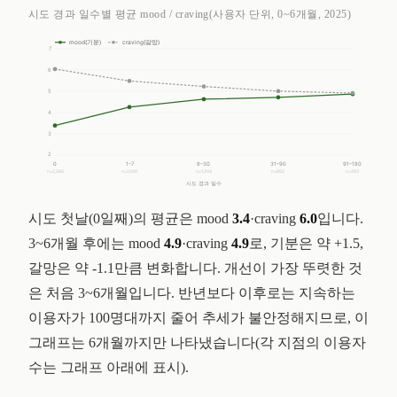
시도 경과 일수별 평균 mood / craving(사용자 단위, 0~6개월, 2025)
mood(기분)
craving(갈망)
7
6
5
4
3
2
0
1–7
8–30
31–90
91–180
n=2,266
n=2,041
n=1,204
n=652
n=283
시도 경과 일수
시도 첫날(0일째)의 평균은 mood
3.4
·craving
6.0
입니다.
3~6개월 후에는 mood
4.9
·craving
4.9
로, 기분은 약 +1.5,
갈망은 약 -1.1만큼 변화합니다. 개선이 가장 뚜렷한 것
은 처음 3~6개월입니다. 반년보다 이후로는 지속하는
이용자가 100명대까지 줄어 추세가 불안정해지므로, 이
그래프는 6개월까지만 나타냈습니다(각 지점의 이용자
수는 그래프 아래에 표시).