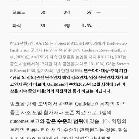
포르노
60
3명
5%
—
과식
89
4명
4.5%
—
참고(문헌) 칸: AA/TSF는 Project MATCH(1997, 외래의 Twelve-Step
Facilitation 군에서 1년간 지속 단주 24%. Cochrane Review(Kelly et
al., 2020)도 AA/TSF가 지속 단주율을 높임을 지지·RR 1.21), NRT는
금연 시험에서의 12개월 지속 금연율(대체로 13~19%), GA는 Stewart
& Brown(1988, 참가자의 1년 단절 약 8%).
연구마다 대상·추적 기간
·'단절'의 정의(완전 단주인지 해악 감소인지, 임상 진단인지 자가 보
고인지 등)가 다르며, QuitMate의 수치(2025년 12월 시점에 1년 이
상을 지속 중인 비율)와의 직접적인 등가 비교는 아닙니다.
알코올·담배·도박에서 관측된 QuitMate 이용자의 지속
률은 자조 모임 참가자나 표준 치료 프로그램의
outcomes 보고와
같은 수준의 범위
에 있습니다. 익명의
온라인 커뮤니티에서 이 수준이 관측된다는 것은, 현실
세계의 자조 모임에 접근하기 어려운 사람에게