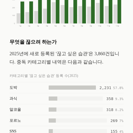
200
100
0
1월
2월
3월
4월
5월
6월
7월
8월
9월
10월
11월
12월
무엇을 끊으려 하는가
2025년에 새로 등록된 '끊고 싶은 습관'은 3,860건입니
다. 중독 카테고리별 내역은 다음과 같습니다.
카테고리별 '끊고 싶은 습관' 등록 수(2025)
도박
2,231
57.8%
과식
358
9.3%
알코올
318
8.2%
포르노
269
7%
SNS
155
4%