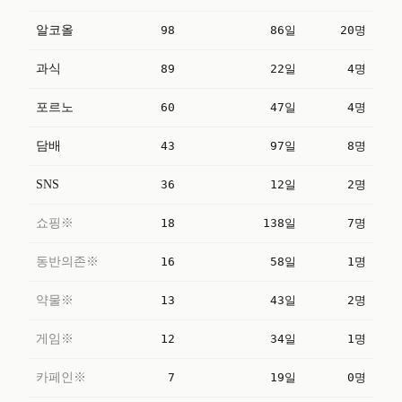
알코올
98
86일
20명
과식
89
22일
4명
포르노
60
47일
4명
담배
43
97일
8명
SNS
36
12일
2명
쇼핑※
18
138일
7명
동반의존※
16
58일
1명
약물※
13
43일
2명
게임※
12
34일
1명
카페인※
7
19일
0명