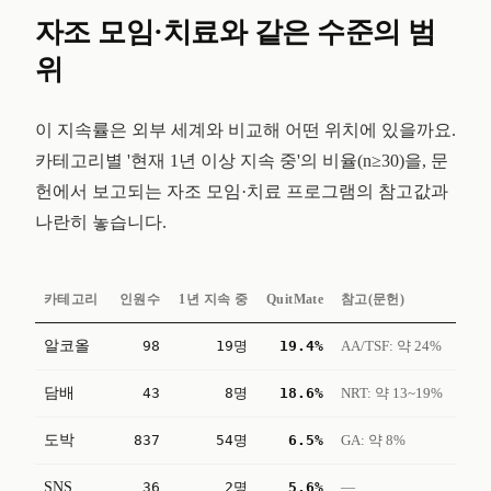
자조 모임·치료와 같은 수준의 범
위
이 지속률은 외부 세계와 비교해 어떤 위치에 있을까요.
카테고리별 '현재 1년 이상 지속 중'의 비율(n≥30)을, 문
헌에서 보고되는 자조 모임·치료 프로그램의 참고값과
나란히 놓습니다.
카테고리
인원수
1년 지속 중
QuitMate
참고(문헌)
알코올
98
19명
19.4%
AA/TSF: 약 24%
담배
43
8명
18.6%
NRT: 약 13~19%
도박
837
54명
6.5%
GA: 약 8%
SNS
36
2명
5.6%
—