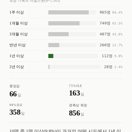
최장 기록의 마일스톤(n=1,143)
965명
1주 이상
84.4%
749명
1개월 이상
65.5%
487명
3개월 이상
42.6%
260명
반년 이상
22.7%
112명
1년 이상
9.8%
28명
2년 이상
2.4%
75%ILE
중앙값
163
66
일
일
90%ILE
관측상 최장
358
856
일
일
10명 중 1명 이상(9.8%)이 과거의 어떤 시도에서 1년 이