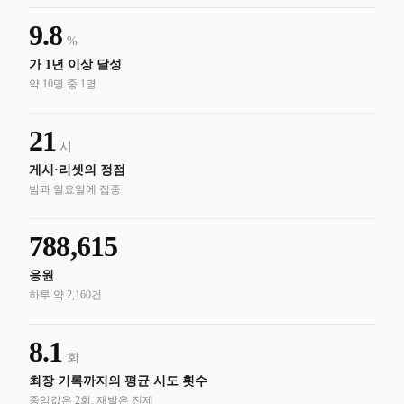
9.8
%
가 1년 이상 달성
약 10명 중 1명
21
시
게시·리셋의 정점
밤과 일요일에 집중
788,615
응원
하루 약 2,160건
8.1
회
최장 기록까지의 평균 시도 횟수
중앙값은 2회. 재발은 전제