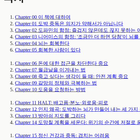
Chapter 00
이 책에 대하여
Chapter 01
도박 중독은 의지가 약해서가 아닙니다
Chapter 02
도파민의 함정: 즐겁지 않은데도 끊지 못하는 
Chapter 03
니어미스의 함정: '조금만 더 하면 당첨'이 뇌를
Chapter 04
뇌는 회복한다
Chapter 05
회복한 사람이 있다
Chapter 06
돈에 대한 접근을 차단한다
중요
Chapter 07
월급날을 이겨내는 법
Chapter 08
죽고 싶다는 생각이 들 때: 안전 계획
중요
Chapter 09
갈망의 정체와 극복하는 법
Chapter 10
도움을 요청하는 방법
Chapter 11
HALT: 배고픔·분노·외로움·피로
Chapter 12
인지 왜곡: 도박하는 뇌가 만들어 내는 세 가지
Chapter 13
방아쇠 지도를 그리다
Chapter 14
도망칠 계획을 세운다: 위기의 순간에 저절로 
Chapter 15
정신 건강과 중독: 겹치는 어려움