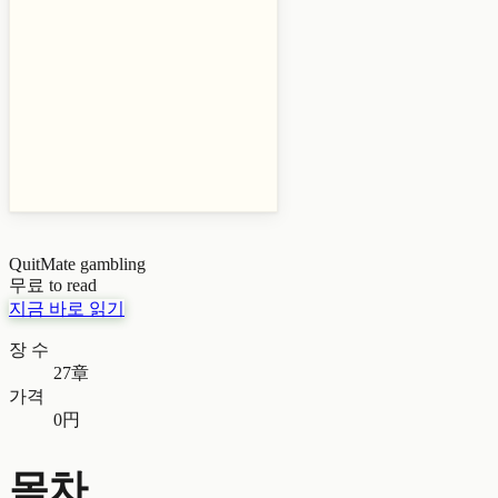
QuitMate
gambling
무료 to read
지금 바로 읽기
장 수
27章
가격
0円
목차