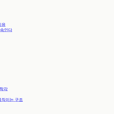
이유
 속인다
 착각
움직이는 구조