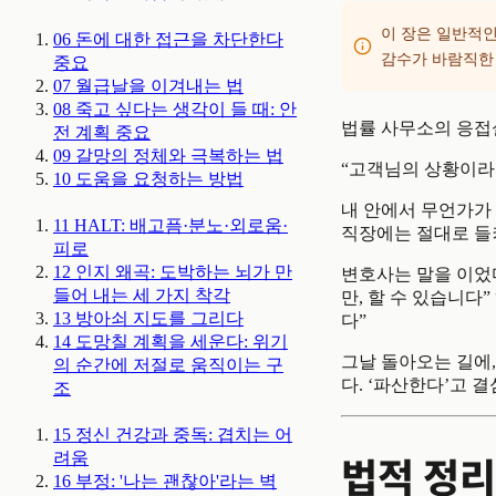
이 장은 일반적인
06
돈에 대한 접근을 차단한다
감수가 바람직한 
중요
07
월급날을 이겨내는 법
08
죽고 싶다는 생각이 들 때: 안
법률 사무소의 응접실
전 계획
중요
09
갈망의 정체와 극복하는 법
“고객님의 상황이라
10
도움을 요청하는 방법
내 안에서 무언가가 
11
HALT: 배고픔·분노·외로움·
직장에는 절대로 들켜
피로
12
인지 왜곡: 도박하는 뇌가 만
변호사는 말을 이었
들어 내는 세 가지 착각
만, 할 수 있습니다
13
방아쇠 지도를 그리다
다”
14
도망칠 계획을 세운다: 위기
그날 돌아오는 길에,
의 순간에 저절로 움직이는 구
다. ‘파산한다’고 
조
15
정신 건강과 중독: 겹치는 어
법적 정
려움
16
부정: '나는 괜찮아'라는 벽