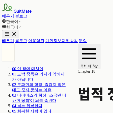
QuitMate
배우기
블로그
한국어
한국어
배우기
블로그
이용약관
개인정보처리방침
문의
목차
제18장
00
이 책에 대하여
Chapter 18
01
도박 중독은 의지가 약해서
가 아닙니다
02
도파민의 함정: 즐겁지 않은
법적 
데도 끊지 못하는 이유
03
니어미스의 함정: '조금만 더
하면 당첨'이 뇌를 속인다
04
뇌는 회복한다
05
회복한 사람이 있다