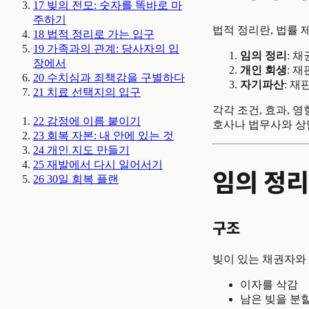
17
빚의 전모: 숫자를 똑바로 마
주하기
법적 정리란, 법률 
18
법적 정리로 가는 입구
19
가족과의 관계: 당사자의 입
임의 정리
: 
장에서
개인 회생
: 
20
수치심과 죄책감을 구별하다
자기파산
: 재
21
치료 선택지의 입구
각각 조건, 효과, 
22
감정에 이름 붙이기
호사나 법무사와 상
23
회복 자본: 내 안에 있는 것
24
개인 지도 만들기
25
재발에서 다시 일어서기
임의 정리
26
30일 회복 플랜
구조
빚이 있는 채권자와
이자를 삭감
남은 빚을 분할