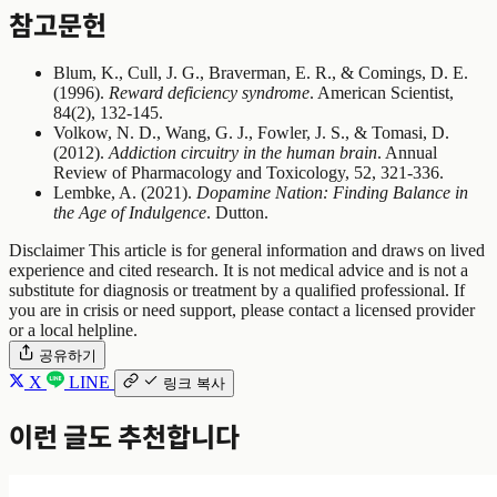
참고문헌
Blum, K., Cull, J. G., Braverman, E. R., & Comings, D. E.
(1996).
Reward deficiency syndrome
. American Scientist,
84(2), 132-145.
Volkow, N. D., Wang, G. J., Fowler, J. S., & Tomasi, D.
(2012).
Addiction circuitry in the human brain
. Annual
Review of Pharmacology and Toxicology, 52, 321-336.
Lembke, A. (2021).
Dopamine Nation: Finding Balance in
the Age of Indulgence
. Dutton.
Disclaimer
This article is for general information and draws on lived
experience and cited research. It is not medical advice and is not a
substitute for diagnosis or treatment by a qualified professional. If
you are in crisis or need support, please contact a licensed provider
or a local helpline.
공유하기
X
LINE
링크 복사
이런 글도 추천합니다