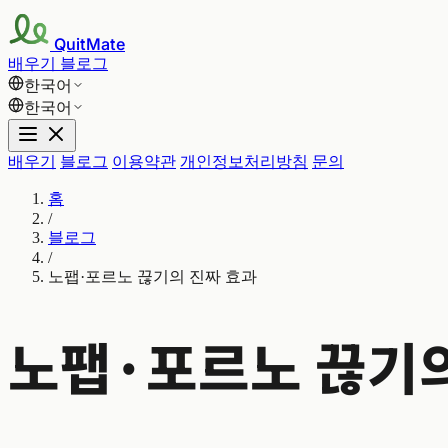
QuitMate
배우기
블로그
한국어
한국어
배우기
블로그
이용약관
개인정보처리방침
문의
홈
/
블로그
/
노팹·포르노 끊기의 진짜 효과
노팹·포르노 끊기의