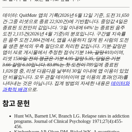
데이터: QuitMate 앱의 기록(2026년 6월 12일 기준, 도전 31,650
건·그중 리셋으로 종료 22,920건)에 기반합니다. 중앙값 4일은
종료된 도전만의 값입니다. ‘3일 이내에 64%‘는 종료된 음주
도전 2,115건(2026년 4월 기준)의 분포입니다. 구간별 지속률
은 음주 도전 2,884건에서, 앱을 사용하지 않게 된 사람의 도전
을 생존 분석의 우측 절단으로 처리한 값입니다. 기분·갈망은
앱이 AI로 게시물에서 추정한 점수(기분 1
10, 갈망 0
10)이며,
리셋 15
30일 전의 평균은 기분 4.95·갈망 5.35, 당일은 기분
3.66·갈망 6.10입니다. 83.8%는 첫 도전이 7
89일에 종료된
1,026명 중, 리셋 다음다음 날부터 30일 이내에 앱 이용이 있었
던 비율입니다. 모두 관찰 데이터이며 앱 이용의 효과(인과)를
나타내는 것은 아닙니다. 집계 방법의 자세한 내용은
데이터와
과학적 배경
으로.
참고 문헌
Hunt WA, Barnett LW, Branch LG. Relapse rates in addiction
programs. Journal of Clinical Psychology 1971;27(4):455-
456.
Kirshenbaum AP, Olsen DM, Bickel WK. A quantitative