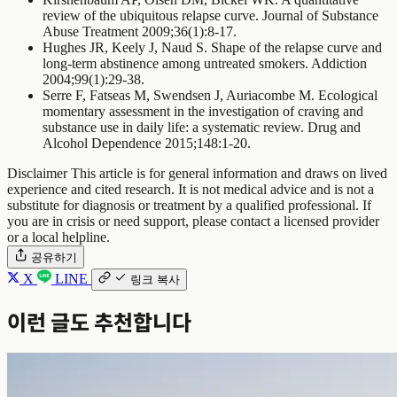
review of the ubiquitous relapse curve. Journal of Substance
Abuse Treatment 2009;36(1):8-17.
Hughes JR, Keely J, Naud S. Shape of the relapse curve and
long-term abstinence among untreated smokers. Addiction
2004;99(1):29-38.
Serre F, Fatseas M, Swendsen J, Auriacombe M. Ecological
momentary assessment in the investigation of craving and
substance use in daily life: a systematic review. Drug and
Alcohol Dependence 2015;148:1-20.
Disclaimer
This article is for general information and draws on lived
experience and cited research. It is not medical advice and is not a
substitute for diagnosis or treatment by a qualified professional. If
you are in crisis or need support, please contact a licensed provider
or a local helpline.
공유하기
X
LINE
링크 복사
이런 글도 추천합니다