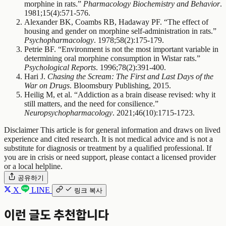
morphine in rats.”
Pharmacology Biochemistry and Behavior
.
1981;15(4):571-576.
Alexander BK, Coambs RB, Hadaway PF. “The effect of
housing and gender on morphine self-administration in rats.”
Psychopharmacology
. 1978;58(2):175-179.
Petrie BF. “Environment is not the most important variable in
determining oral morphine consumption in Wistar rats.”
Psychological Reports
. 1996;78(2):391-400.
Hari J.
Chasing the Scream: The First and Last Days of the
War on Drugs
. Bloomsbury Publishing, 2015.
Heilig M, et al. “Addiction as a brain disease revised: why it
still matters, and the need for consilience.”
Neuropsychopharmacology
. 2021;46(10):1715-1723.
Disclaimer
This article is for general information and draws on lived
experience and cited research. It is not medical advice and is not a
substitute for diagnosis or treatment by a qualified professional. If
you are in crisis or need support, please contact a licensed provider
or a local helpline.
공유하기
X
LINE
링크 복사
이런 글도 추천합니다