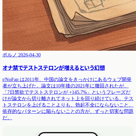
ポルノ
2026-04-30
オナ禁でテストステロンが増えるという幻想
r/NoFap は2011年、中国の論文をきっかけにあるウェブ開発
者が立ち上げた。論文は10年後の2021年に撤回されたが、
「7日禁欲でテストステロンが +145.7%」というフレーズだ
けが論文から切り離されてネット上を回り続けている。テス
トステロンを上げることよりも、勃起不全にならないこと、
依存的なパターンに陥らないことの方が、ずっと切実な問題
だ。