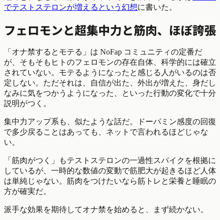
でテストステロンが増えるという幻想
に書いた。
フェロモンと超集中力と筋肉、ほぼ誇張
「オナ禁するとモテる」は NoFap コミュニティの定番だ
が、そもそもヒトのフェロモンの存在自体、科学的には確立
されていない。モテるようになったと感じる人がいるのは否
定しない。ただそれは、自信が出た、外出が増えた、身だし
なみに気をつかうようになった、といった行動の変化で十分
説明がつく。
集中力アップ系も、似たような話だ。ドーパミン感度の回復
で多少戻ることはあっても、ネットで言われるほどじゃな
い。
「筋肉がつく」もテストステロンの一過性スパイクを根拠に
しているが、一時的な数値の変動で筋肥大が起きるほど人体
は単純じゃない。筋肉をつけたいなら筋トレと栄養と睡眠の
方が確実だ。
派手な効果を期待してオナ禁を始めると、まず続かない。