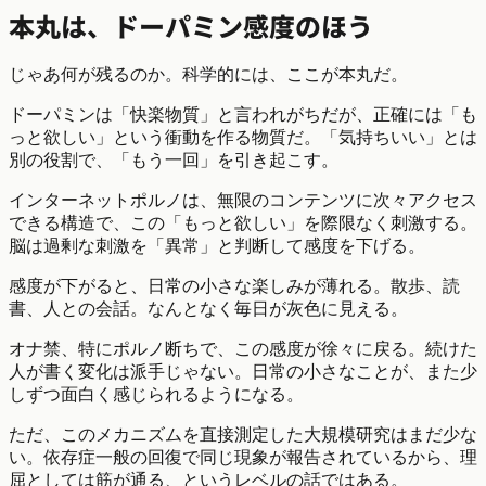
本丸は、ドーパミン感度のほう
じゃあ何が残るのか。科学的には、ここが本丸だ。
ドーパミンは「快楽物質」と言われがちだが、正確には「も
っと欲しい」という衝動を作る物質だ。「気持ちいい」とは
別の役割で、「もう一回」を引き起こす。
インターネットポルノは、無限のコンテンツに次々アクセス
できる構造で、この「もっと欲しい」を際限なく刺激する。
脳は過剰な刺激を「異常」と判断して感度を下げる。
感度が下がると、日常の小さな楽しみが薄れる。散歩、読
書、人との会話。なんとなく毎日が灰色に見える。
オナ禁、特にポルノ断ちで、この感度が徐々に戻る。続けた
人が書く変化は派手じゃない。日常の小さなことが、また少
しずつ面白く感じられるようになる。
ただ、このメカニズムを直接測定した大規模研究はまだ少な
い。依存症一般の回復で同じ現象が報告されているから、理
屈としては筋が通る、というレベルの話ではある。