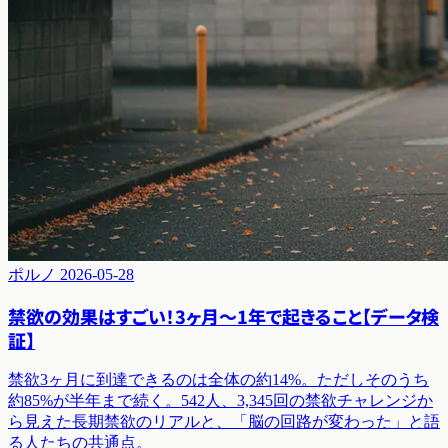
ポルノ
2026-05-28
禁欲の効果はすごい！3ヶ月〜1年で起きること【データ検
証】
禁欲3ヶ月に到達できるのは全体の約14%。ただしそのうち
約85%が半年まで続く。542人、3,345回の禁欲チャレンジか
ら見えた長期禁欲のリアルと、「脳の回路が変わった」と語
る人たちの共通点。