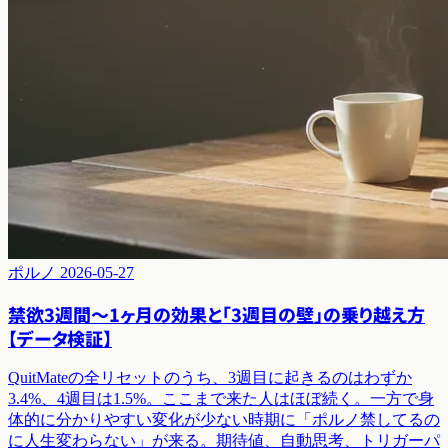
ポルノ
2026-05-27
禁欲3週間〜1ヶ月の効果と「3週目の壁」の乗り越え方
【データ検証】
QuitMateの全リセットのうち、3週目に起きるのはわずか
3.4%、4週目は1.5%。ここまで来た人はほぼ続く。一方で身
体的に分かりやすい変化が少ない時期に「ポルノ禁してるの
に人生変わらない」が来る。期待値、自動思考、トリガーパ