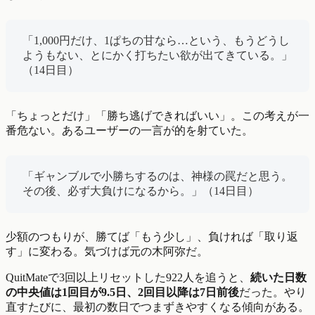
「1,000円だけ、1ぱちの甘なら…という、もうどうし
ようもない、とにかく打ちたい欲が出てきている。」
（14日目）
「ちょっとだけ」「勝ち逃げできればいい」。この考えが一
番危ない。あるユーザーの一言が的を射ていた。
「ギャンブルで小勝ちするのは、神様の罠だと思う。
その後、必ず大負けになるから。」（14日目）
少額のつもりが、勝てば「もう少し」、負ければ「取り返
す」に変わる。気づけば元の木阿弥だ。
QuitMateで3回以上リセットした922人を追うと、
続いた日数
の中央値は1回目が9.5日、2回目以降は7日前後
だった。やり
直すたびに、最初の数日でつまずきやすくなる傾向がある。