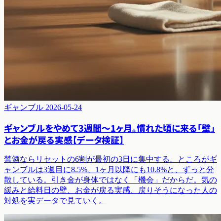
ギャンブル
2026-05-24
ギャンブルをやめて3週間〜1ヶ月。慣れた頃に来る「壁」
とお金が戻る実感【データ検証】
禁酒ならリセットの6割が最初の3日に集中する。ところがギ
ャンブルは3週目に8.5%、1ヶ月以降にも10.8%と、ずっと分
散している。引き金が身体ではなく「機会」だからだ。気の
緩みと給料日の壁、お金が戻る実感、戻りそうになった人の
対処を実データで見ていく。