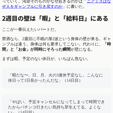
っていく。渇望そのものがなぜ起きるのかは「
ニアミスはな
ぜ人をギャンブルに引き戻すのか
」に書いた。
2週目の壁は「暇」と「給料日」にある
ここが一番伝えたいパートだ。
禁酒なら、2週目に不眠の第2波という身体の壁が来る。ギャ
ンブルは違う。身体は何も要求してこない。代わりに、
「時
間」と「お金」が同時にそろった瞬間
が壁になる。
まずは暇。予定のない休日が、いちばん危ない。
「暇だな〜。日、月、火の3連休予定なし。こんなに
休日って1日長かったんだな」（14日目）
「やばい、予定キャンセルになってしまって時間でき
たからパチンコ行きたい気持ち芽生えてる。よくな
い」（14日目）