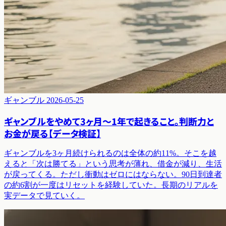
ギャンブル
2026-05-25
ギャンブルをやめて3ヶ月〜1年で起きること。判断力と
お金が戻る【データ検証】
ギャンブルを3ヶ月続けられるのは全体の約11%。そこを越
えると「次は勝てる」という思考が薄れ、借金が減り、生活
が戻ってくる。ただし衝動はゼロにはならない。90日到達者
の約6割が一度はリセットを経験していた。長期のリアルを
実データで見ていく。