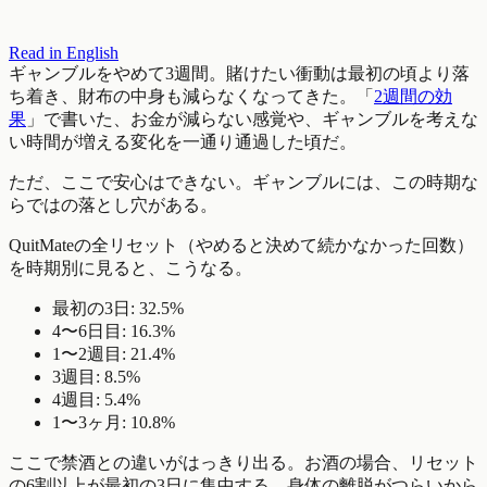
Read in English
ギャンブルをやめて3週間。賭けたい衝動は最初の頃より落
ち着き、財布の中身も減らなくなってきた。「
2週間の効
果
」で書いた、お金が減らない感覚や、ギャンブルを考えな
い時間が増える変化を一通り通過した頃だ。
ただ、ここで安心はできない。ギャンブルには、この時期な
らではの落とし穴がある。
QuitMateの全リセット（やめると決めて続かなかった回数）
を時期別に見ると、こうなる。
最初の3日: 32.5%
4〜6日目: 16.3%
1〜2週目: 21.4%
3週目: 8.5%
4週目: 5.4%
1〜3ヶ月: 10.8%
ここで禁酒との違いがはっきり出る。お酒の場合、リセット
の6割以上が最初の3日に集中する。身体の離脱がつらいから