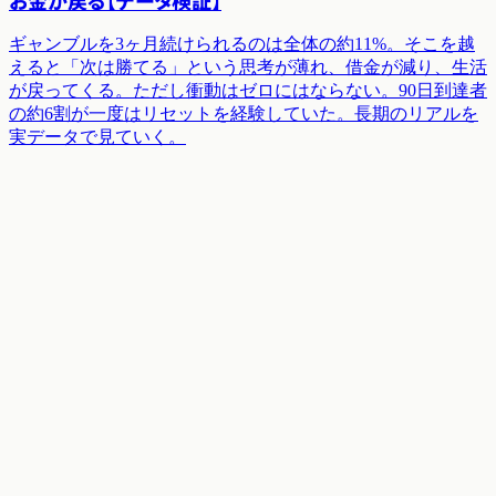
お金が戻る【データ検証】
ギャンブルを3ヶ月続けられるのは全体の約11%。そこを越
えると「次は勝てる」という思考が薄れ、借金が減り、生活
が戻ってくる。ただし衝動はゼロにはならない。90日到達者
の約6割が一度はリセットを経験していた。長期のリアルを
実データで見ていく。