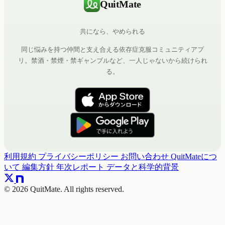
QuitMate
共になら、やめられる
同じ悩みを持つ仲間と支え合える依存症克服コミュニティアプ
リ。禁酒・禁煙・禁ギャンブルなど、一人じゃないから続けられ
る。
利用規約
プライバシーポリシー
お問い合わせ
QuitMateにつ
いて
編集方針
年次レポート
データと科学的背景
© 2026 QuitMate. All rights reserved.