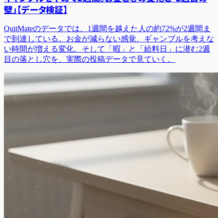
壁」【データ検証】
QuitMateのデータでは、1週間を越えた人の約72%が2週間ま
で到達している。お金が減らない感覚、ギャンブルを考えな
い時間が増える変化、そして「暇」と「給料日」に潜む2週
目の落とし穴を、実際の投稿データで見ていく。