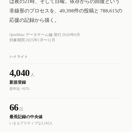
は夜の21時、そして日曜。依存からの回復という
非線形のプロセスを、49,398件の投稿と 788,615の
応援の記録から描く。
·
·
QuitMate データチーム編
発行 2026年6月
対象期間 2025年1月〜12月
ハイライト
4,040
人
新規登録
前年比 +62%
66
日
最長記録の中央値
いまもアクティブな1,143人