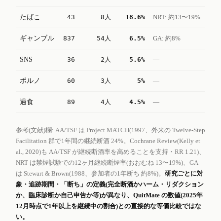
たばこ
43
8人
18.6%
NRT: 約13〜19%
ギャンブル
837
54人
6.5%
GA: 約8%
SNS
36
2人
5.6%
—
ポルノ
60
3人
5%
—
過食
89
4人
4.5%
—
参考(文献)欄: AA/TSF は Project MATCH(1997、外来の Twelve-Step
Facilitation 群で1年間の継続断酒 24%。Cochrane Review(Kelly et
al., 2020)も AA/TSF が継続断酒率を高めることを支持・RR 1.21)、
NRT は禁煙試験での12ヶ月継続断煙率(おおむね 13〜19%)、GA
は Stewart & Brown(1988、参加者の1年断ち 約8%)。
研究ごとに対
象・追跡期間・「断ち」の定義(完全断酒かハーム・リダクション
か、臨床診断か自己申告か等)が異なり、QuitMate の数値(2025年
12月時点で1年以上を継続中の割合)との直接的な等価比較ではな
い。