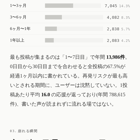
1〜3ヶ月
7,045
14.3%
3〜6ヶ月
4,082
8.3%
6ヶ月〜1年
2,838
5.7%
1年以上
2,083
4.2%
最も投稿が集まるのは「1〜7日目」で年間
13,986件
。
0日目から30日目までを合わせると全投稿の67.5%が
経過1ヶ月以内に書かれている。再発リスクが最も高
いとされる期間に、ユーザーは沈黙していない。1投
稿あたり平均
16.0
の応援が返っており(年間 788,615
件)、書いた声が読まれずに流れる場ではない。
03. 崩れる瞬間