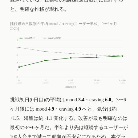
と、明確な推移が現れる。
挑戦経過日数別の平均 mood / craving(ユーザー単位、0〜6ヶ月、
2025)
mood(気分)
craving(渇望)
7
6
5
4
3
2
0
1–7
8–30
31–90
91–180
n=2,266
n=2,041
n=1,204
n=652
n=283
挑戦経過日数
挑戦初日(0日目)の平均は mood
3.4
・craving
6.0
。3〜6
ヶ月後には mood
4.9
・craving
4.9
へと、気分は約
+1.5、渇望は約 -1.1 変化する。改善が最も明確なのは
最初の3〜6ヶ月だ。半年より先は継続するユーザーが
100人台まで減って傾向が不安定になるため、本グラ