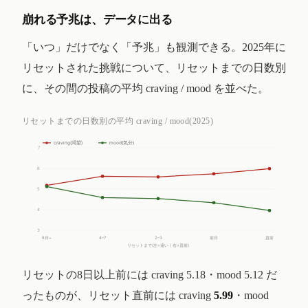
崩れる予兆は、データに出る
「いつ」だけでなく「予兆」も観測できる。2025年に
リセットされた挑戦について、リセットまでの日数別
に、その間の投稿の平均 craving / mood を並べた。
リセットまでの日数別の平均 craving / mood(2025)
craving(渇望)
mood(気分)
7
6
5
4
3
8日+
4–7
2–3
前日
直前
リセットまで(左=遠い / 右=直前)
リセットの8日以上前には craving 5.18・mood 5.12 だ
ったものが、リセット直前には craving
5.99
・mood