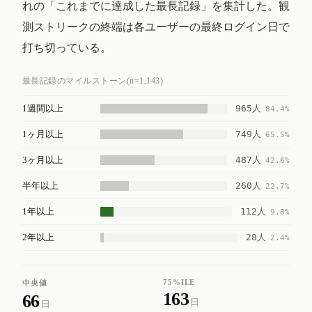
れの「これまでに達成した最長記録」を集計した。観
測ストリークの終端は各ユーザーの最終ログイン日で
打ち切っている。
最長記録のマイルストーン(n=1,143)
965人
1週間以上
84.4%
749人
1ヶ月以上
65.5%
487人
3ヶ月以上
42.6%
260人
半年以上
22.7%
112人
1年以上
9.8%
28人
2年以上
2.4%
75%ILE
中央値
163
66
日
日