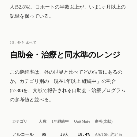
人(52.8%)。コホートの半数以上が、いま1ヶ月以上の
記録を保っている。
05. 外と比べて
自助会・治療と同水準のレンジ
この継続率は、外の世界と比べてどの位置にあるの
か。カテゴリ別の「現在1年以上 継続中」の割合
(n≥30)を、文献で報告される自助会・治療プログラム
の参考値と並べる。
カテゴリ
人数
1年継続中
QuitMate
参考(文献)
アルコール
98
19人
19.4%
AA/TSF: 約24%