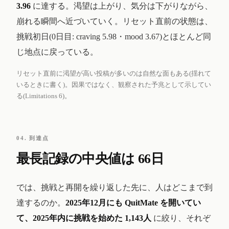
3.96
に達する。渇望は上がり、気分は下がりながら、
崩れる瞬間へ近づいていく。リセット直前の状態は、
挑戦初日(0日目: craving 5.98・mood 3.67)とほとんど同
じ地点に戻っている。
リセット直前に渇望が高い投稿が多いのは自然な面もある(揺れて
いるときに書く)。因果ではなく、観察された予兆として示してい
る(Limitations 6)。
04. 到達点
最長記録の中央値は 66日
では、挑戦と再開を繰り返した先に、人はどこまで到
達するのか。
2025年12月にも QuitMate を開いてい
て、2025年内に挑戦を始めた 1,143人
に絞り、それぞ