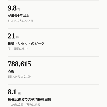
9.8
%
が最長1年以上
およそ10人にひとり
21
時
投稿・リセットのピーク
夜・日曜に集中
788,615
応援
1日あたり 約2,160
8.1
回
最長記録までの平均挑戦回数
中央値は2回。再発は前提