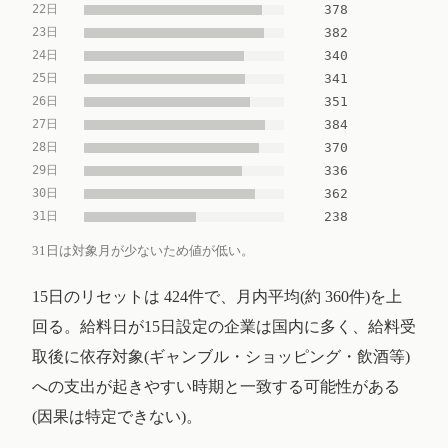
22日
378
23日
382
24日
340
25日
341
26日
351
27日
384
28日
370
29日
336
30日
362
31日
238
31日は対象月が少ないため値が低い。
15日のリセットは 424件で、月内平均(約 360件)を上
回る。給料日が15日設定の企業は国内に多く、給料受
取後に依存対象(ギャンブル・ショッピング・飲酒等)
への支出が起きやすい時期と一致する可能性がある
(因果は特定できない)。