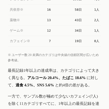
共依存※
16
58日
1人
薬物※
13
43日
2人
ゲーム※
12
34日
1人
カフェイン※
7
19日
0人
※ ユーザー数 20 未満のカテゴリは中央値の信頼区間が広いため
参考値。
最長記録1年以上の達成率は、カテゴリによって大き
く異なる。
アルコール 20.4%、たばこ 18.6%
に対し
て、
過食 4.5%、SNS 5.6%
と約4倍の差がある。
一方で、サンプル数が極めて少ないカフェイン(7人)
を除く11カテゴリすべてに、1年以上の最長記録を達