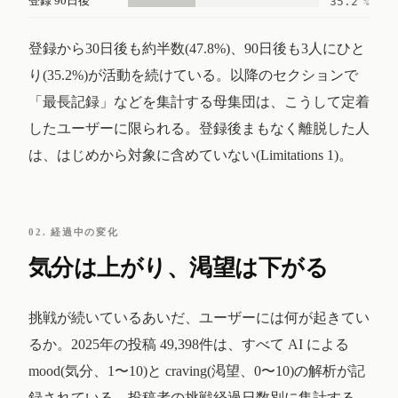
登録 90日後
35.2
%
登録から30日後も約半数(47.8%)、90日後も3人にひと
り(35.2%)が活動を続けている。以降のセクションで
「最長記録」などを集計する母集団は、こうして定着
したユーザーに限られる。登録後まもなく離脱した人
は、はじめから対象に含めていない(Limitations 1)。
02. 経過中の変化
気分は上がり、渇望は下がる
挑戦が続いているあいだ、ユーザーには何が起きてい
るか。2025年の投稿 49,398件は、すべて AI による
mood(気分、1〜10)と craving(渇望、0〜10)の解析が記
録されている。投稿者の挑戦経過日数別に集計する