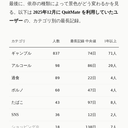
最後に、依存の種類によって景色がどう変わるかを見
る。以下は
2025年12月に QuitMate を利用していたユ
ーザー
の、カテゴリ別の最長記録。
カテゴリ
人数
最長記録 中央値
1年以上
ギャンブル
837
74日
71人
アルコール
98
86日
20人
過食
89
22日
4人
ポルノ
60
47日
4人
たばこ
43
97日
8人
SNS
36
12日
2人
ショッピング※
18
138日
7人