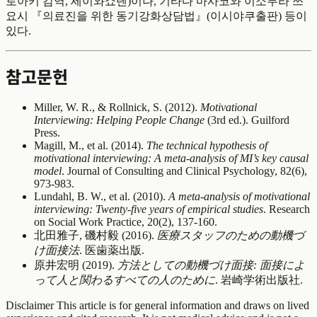
로아키 감역, 세이와쇼텐)이나, 기타다 마사코와 이소무라 쓰
요시 『의료진을 위한 동기강화상담법』(이시야쿠출판) 등이
있다.
참고문헌
Miller, W. R., & Rollnick, S. (2012).
Motivational
Interviewing: Helping People Change
(3rd ed.). Guilford
Press.
Magill, M., et al. (2014).
The technical hypothesis of
motivational interviewing: A meta-analysis of MI’s key causal
model
. Journal of Consulting and Clinical Psychology, 82(6),
973-983.
Lundahl, B. W., et al. (2010).
A meta-analysis of motivational
interviewing: Twenty-five years of empirical studies
. Research
on Social Work Practice, 20(2), 137-160.
北田雅子, 磯村毅 (2016).
医療スタッフのための動機づ
け面接法
. 医歯薬出版.
原井宏明 (2019).
方法としての動機づけ面接: 面接によ
って人と関わるすべての人のために
. 岩崎学術出版社.
Disclaimer
This article is for general information and draws on lived