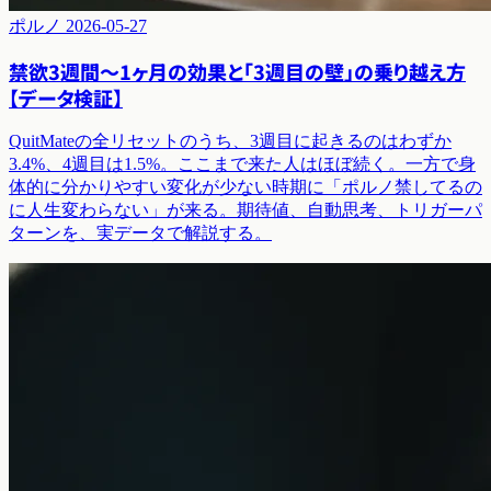
ポルノ
2026-05-27
禁欲3週間〜1ヶ月の効果と「3週目の壁」の乗り越え方
【データ検証】
QuitMateの全リセットのうち、3週目に起きるのはわずか
3.4%、4週目は1.5%。ここまで来た人はほぼ続く。一方で身
体的に分かりやすい変化が少ない時期に「ポルノ禁してるの
に人生変わらない」が来る。期待値、自動思考、トリガーパ
ターンを、実データで解説する。