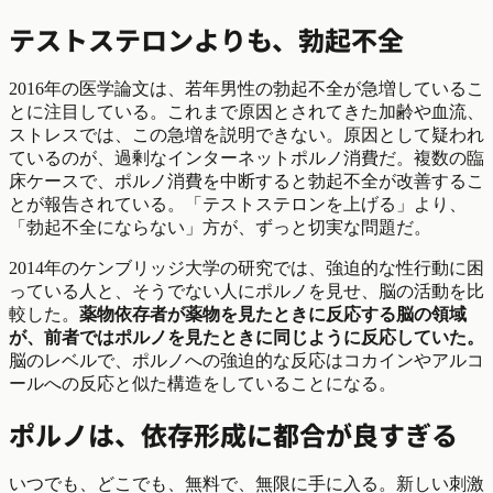
テストステロンよりも、勃起不全
2016年の医学論文は、若年男性の勃起不全が急増しているこ
とに注目している。これまで原因とされてきた加齢や血流、
ストレスでは、この急増を説明できない。原因として疑われ
ているのが、過剰なインターネットポルノ消費だ。複数の臨
床ケースで、ポルノ消費を中断すると勃起不全が改善するこ
とが報告されている。「テストステロンを上げる」より、
「勃起不全にならない」方が、ずっと切実な問題だ。
2014年のケンブリッジ大学の研究では、強迫的な性行動に困
っている人と、そうでない人にポルノを見せ、脳の活動を比
較した。
薬物依存者が薬物を見たときに反応する脳の領域
が、前者ではポルノを見たときに同じように反応していた。
脳のレベルで、ポルノへの強迫的な反応はコカインやアルコ
ールへの反応と似た構造をしていることになる。
ポルノは、依存形成に都合が良すぎる
いつでも、どこでも、無料で、無限に手に入る。新しい刺激