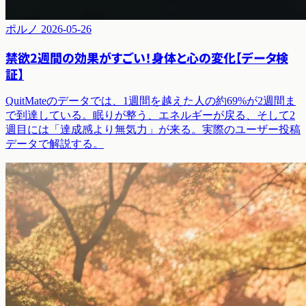
ポルノ
2026-05-26
禁欲2週間の効果がすごい！身体と心の変化【データ検
証】
QuitMateのデータでは、1週間を越えた人の約69%が2週間ま
で到達している。眠りが整う、エネルギーが戻る、そして2
週目には「達成感より無気力」が来る。実際のユーザー投稿
データで解説する。