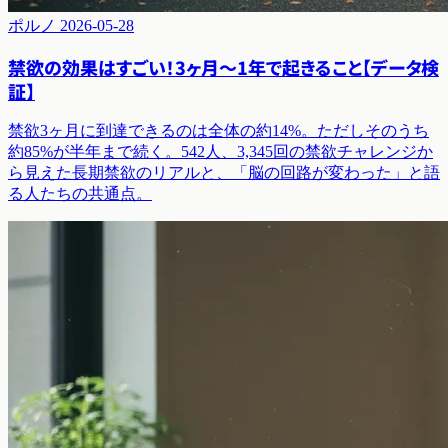
ポルノ
2026-05-28
禁欲の効果はすごい！3ヶ月〜1年で起きること【データ検
証】
禁欲3ヶ月に到達できるのは全体の約14%。ただしそのうち
約85%が半年まで続く。542人、3,345回の禁欲チャレンジか
ら見えた長期禁欲のリアルと、「脳の回路が変わった」と語
る人たちの共通点。