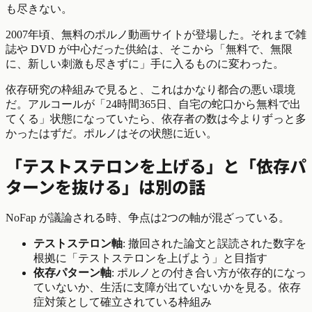
も尽きない。
2007年頃、無料のポルノ動画サイトが登場した。それまで雑
誌や DVD が中心だった供給は、そこから「無料で、無限
に、新しい刺激も尽きずに」手に入るものに変わった。
依存研究の枠組みで見ると、これはかなり都合の悪い環境
だ。アルコールが「24時間365日、自宅の蛇口から無料で出
てくる」状態になっていたら、依存者の数は今よりずっと多
かったはずだ。ポルノはその状態に近い。
「テストステロンを上げる」と「依存パ
ターンを抜ける」は別の話
NoFap が議論される時、争点は2つの軸が混ざっている。
テストステロン軸
: 撤回された論文と誤読された数字を
根拠に「テストステロンを上げよう」と目指す
依存パターン軸
: ポルノとの付き合い方が依存的になっ
ていないか、生活に支障が出ていないかを見る。依存
症対策として確立されている枠組み