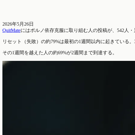
2026年5月26日
QuitMate
にはポルノ依存克服に取り組む人の投稿が、542人・累
リセット（失敗）の約79%は最初の1週間以内に起きている。3
その1週間を越えた人の約69%が2週間まで到達する。