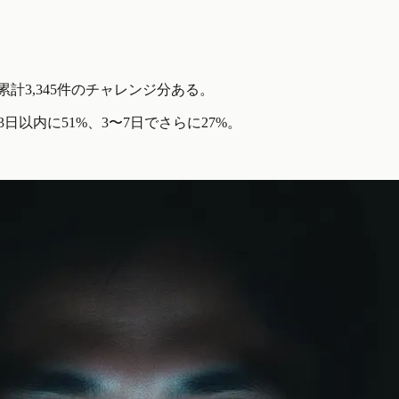
計3,345件のチャレンジ分ある。
日以内に51%、3〜7日でさらに27%。