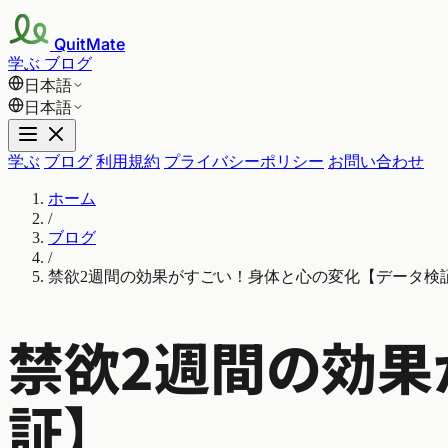
QuitMate
学ぶ
ブログ
日本語
日本語
学ぶ
ブログ
利用規約
プライバシーポリシー
お問い合わせ
ホーム
/
ブログ
/
禁欲2週間の効果がすごい！身体と心の変化【データ検
禁欲2週間の効果
証】