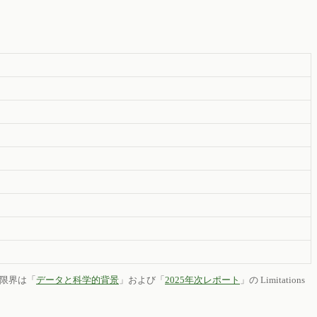
限界は「
データと科学的背景
」および「
2025年次レポート
」の Limitations