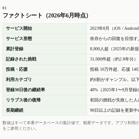
01
ファクトシート（2026年6月時点）
サービス開始
2023年8月（iOS / Androi
サービス形態
依存からの回復を目指す
累計登録
8,800人超（2025年の新規
記録された挑戦
31,000件超（約2.8年分）
投稿・応援
投稿 10万件超、応援 14
利用カテゴリ
約6割がギャンブル。以
登録30日後の継続率
48%（2025年1〜9月登
リラプス後の復帰
初回の挑戦が失敗した人の8
長期継続
90日以上の記録を更新中の人
数値はすべて本番データベースの集計値で、観察データです。アプリ利用の
をご参照ください。