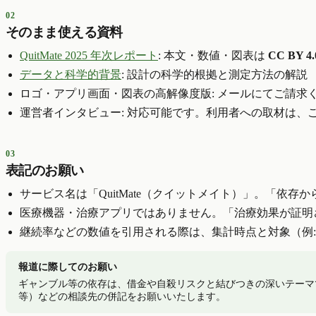
02
そのまま使える資料
QuitMate 2025 年次レポート
: 本文・数値・図表は
CC BY 4.
データと科学的背景
: 設計の科学的根拠と測定方法の解説
ロゴ・アプリ画面・図表の高解像度版: メールにてご請求
運営者インタビュー: 対応可能です。利用者への取材は、
03
表記のお願い
サービス名は「QuitMate（クイットメイト）」。「依
医療機器・治療アプリではありません。「治療効果が証明
継続率などの数値を引用される際は、集計時点と対象（例: 20
報道に際してのお願い
ギャンブル等の依存は、借金や自殺リスクと結びつきの深いテーマ
等）などの相談先の併記をお願いいたします。