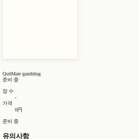
QuitMate
gambling
준비 중
장 수
-
가격
0円
준비 중
유의사항