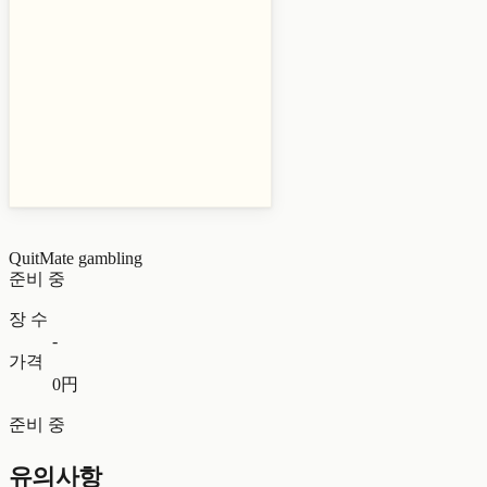
QuitMate
gambling
준비 중
장 수
-
가격
0円
준비 중
유의사항